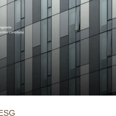
nginerie.
mbrii consiliului.
ESG