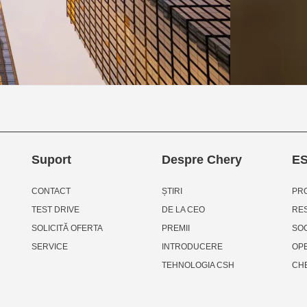
Suport
Despre Chery
E
CONTACT
ȘTIRI
PRO
TEST DRIVE
DE LA CEO
RES
SOLICITĂ OFERTA
PREMII
SO
SERVICE
INTRODUCERE
OP
TEHNOLOGIA CSH
CH