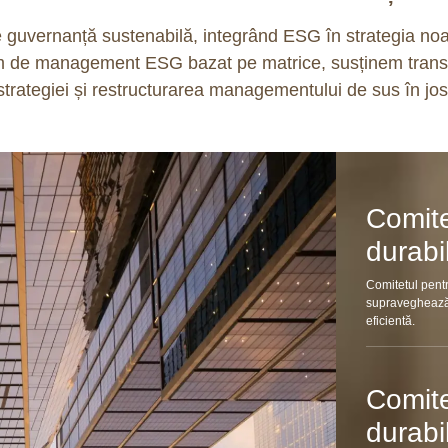
e guvernanță sustenabilă, integrând ESG în strategia noa
em de management ESG bazat pe matrice, susținem trans
strategiei și restructurarea managementului de sus în jos
Comite
durabi
Comitetul pentr
supraveghează
eficientă.
Comite
durabi