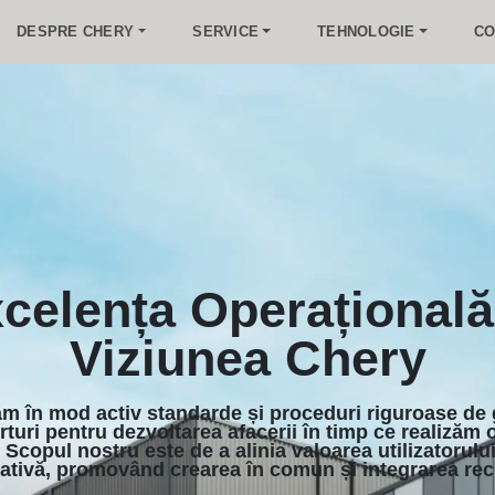
DESPRE CHERY
SERVICE
TEHNOLOGIE
CO
celența Operațională
Viziunea Chery
m în mod activ standarde și proceduri riguroase de 
turi pentru dezvoltarea afacerii în timp ce realizăm 
 Scopul nostru este de a alinia valoarea utilizatorulu
ativă, promovând crearea în comun și integrarea rec