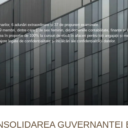
rilor, 6 adunări extraordinare și 37 de propuneri examinate.
9 membri, dintre care 1 de sex feminin, din domeniile contabilitate, finanțe și i
a în proporție de 100% la cursuri de etică în afaceri pentru toți angajații și me
ore legate de confidențialitate și încălcări ale confidențialității datelor.
NSOLIDAREA GUVERNANȚEI 