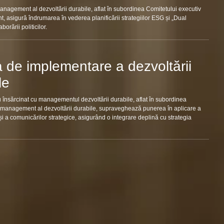
nagement al dezvoltării durabile, aflat în subordinea Comitetului executiv
 asigură îndrumarea în vederea planificării strategiilor ESG și „Dual
borării politicilor.
 de implementare a dezvoltării
le
 însărcinat cu managementul dezvoltării durabile, aflat în subordinea
 management al dezvoltării durabile, supraveghează punerea în aplicare a
 și a comunicărilor strategice, asigurând o integrare deplină cu strategia