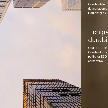
Comitetul de ma
de management,
Carbon” și a ela
Echipa
durabi
Grupul de lucru
Comitetului de
politicilor ESG
corporativă.