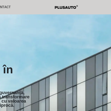
NTACT
 în
guvernanță,
o transformare
i cu valoarea
iprocă.