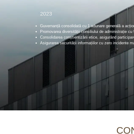
2023
Guvernanță consolidată cu 1 adunare generală a acționa
Promovarea diversității consiliului de administrație cu 
Consolidarea conștientizării etice, asigurând participare
Asigurarea securității informațiilor cu zero incidente maj
CO