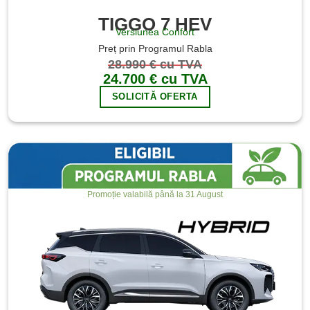
TIGGO 7 HEV
Versiunea Confort
Preț prin Programul Rabla
28.990 € cu TVA
24.700 € cu TVA
SOLICITĂ OFERTA
Promoție valabilă până la 31 August