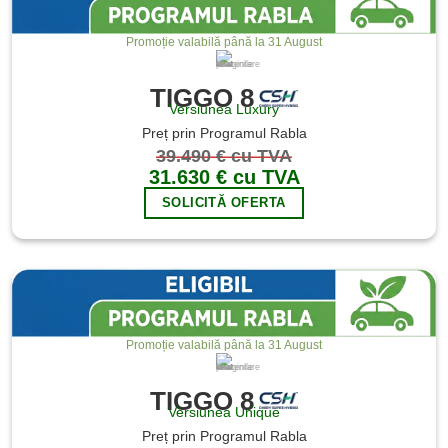
Promoție valabilă până la 31 August
Imaginile sunt cu titlu de prezentare
TIGGO 8
Versiunea Luxury
Preț prin Programul Rabla
39.490 € cu TVA
31.630 € cu TVA
SOLICITĂ OFERTA
Promoție valabilă până la 31 August
Imaginile sunt cu titlu de prezentare
TIGGO 8
Versiunea Unique
Preț prin Programul Rabla