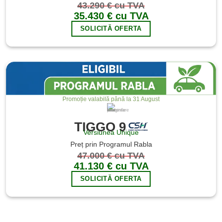
43.290 € cu TVA
35.430 € cu TVA
SOLICITĂ OFERTA
Promoție valabilă până la 31 August
Imaginile sunt cu titlu de prezentare
TIGGO 9
Versiunea Unique
Preț prin Programul Rabla
47.000 € cu TVA
41.130 € cu TVA
SOLICITĂ OFERTA