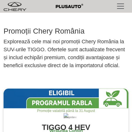
Promoții Chery România
Explorează cele mai noi promoții Chery România la
SUV-urile TIGGO. Ofertele sunt actualizate frecvent
și includ echipări premium, condiții avantajoase și
beneficii exclusive direct de la importatorul oficial.
Promoție valabilă până la 31 August
Imaginile sunt cu titlu de prezentare
TIGGO 4 HEV
Versiunea Confort