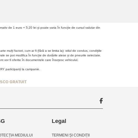
tiv de 1 euro = 5,20 lei și poate varia în funcție de cursul valutar din
lți factori, cum ar fi (fără a se limita la): stilul de condus, condițiile
vale se pot modifica în funcție de dotările alese și de pneurile selectate.
ent vor fi oferite în documentele care însoțesc vehiculul.
RY participanți la campanie.
SCO GRATUIT
SG
Legal
TECȚIA MEDIULUI
TERMENI ȘI CONDIȚII