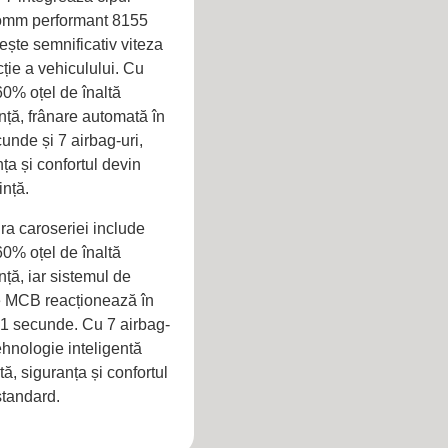
omm performant 8155
ește semnificativ viteza
ție a vehiculului. Cu
60% oțel de înaltă
nță, frânare automată în
unde și 7 airbag-uri,
ța și confortul devin
ință.
ra caroseriei include
60% oțel de înaltă
nță, iar sistemul de
e MCB reacționează în
,1 secunde. Cu 7 airbag-
tehnologie inteligentă
tă, siguranța și confortul
standard.