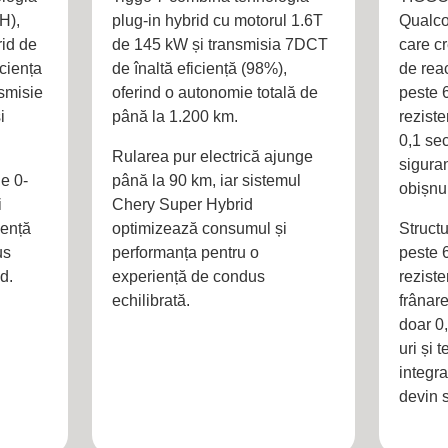
H),
plug-in hybrid cu motorul 1.6T
Qualc
id de
de 145 kW și transmisia 7DCT
care cr
ciența
de înaltă eficiență (98%),
de reac
smisie
oferind o autonomie totală de
peste 
i
până la 1.200 km.
reziste
0,1 sec
Rularea pur electrică ajunge
siguran
e 0-
până la 90 km, iar sistemul
obișnu
i
Chery Super Hybrid
iență
optimizează consumul și
Structu
us
performanța pentru o
peste 
d.
experiență de condus
reziste
echilibrată.
frânar
doar 0
uri și 
integra
devin 